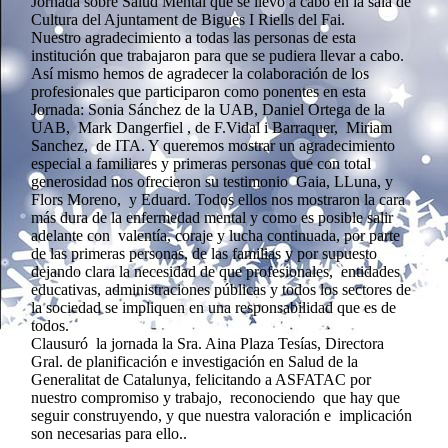
Jornada sobre Salud Mental que se llevó a cabo en la sala de
Cultura del Ajuntament de Bigues I Riells del Fai.
Nuestro agradecimiento a todas las personas de esta
institución que trabajaron para que se pudiera llevar a cabo.
Así mismo hemos de agradecer la colaboración de los
profesionales que participaron como ponentes en esta
Jornada: Sonia Sánchez de la UAB, Daniel Ortega de la
UAB, Mark Dangerfiel , de F.Vidal i Barraquer, Miriam
Sanchez, de ITA. Y queremos mostrar un agradecimiento
especial a familiares y primeras personas que con total
generosidad nos ofrecieron su testimonio Gaia, LLuna, y
Flors Moreno, y Eduard. Todos ellos nos mostraron la cara
más dura de la enfermedad mental y como es posible salir
adelante con valentía, coraje y lucha continuada, por parte
de las primeras personas, de las familias y por supuesto
dejando clara la necesidad de que profesionales, entidades
educativas, administraciones públicas y todos los sectores de
la sociedad se impliquen en una responsabilidad que es de
todos.
Clausuró la jornada la Sra. Aina Plaza Tesías, Directora
Gral. de planificación e investigación en Salud de la
Generalitat de Catalunya, felicitando a ASFATAC por
nuestro compromiso y trabajo, reconociendo que hay que
seguir construyendo, y que nuestra valoración e implicación
son necesarias para ello..